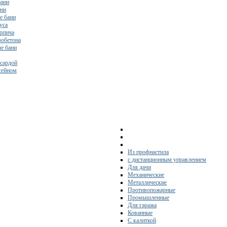
бани
ани
е бани
уса
ирпича
зобетона
е бани
нсардой
ссейном
Из профнастила
с дистанционным управлением
Для дачи
Механические
Металлические
Противопожарные
Промышленные
Для гаража
Кованные
С калиткой