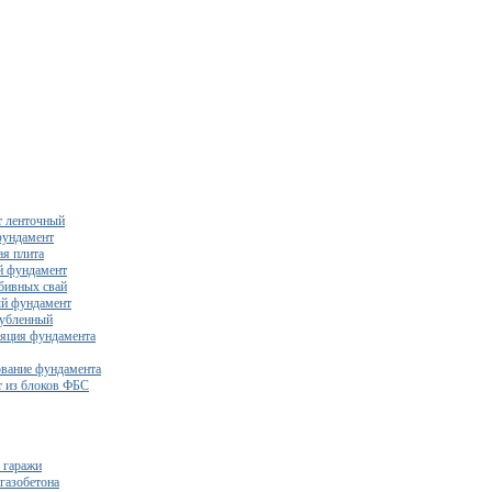
 ленточный
фундамент
я плита
й фундамент
бивных свай
й фундамент
убленный
яция фундамента
вание фундамента
 из блоков ФБС
 гаражи
газобетона