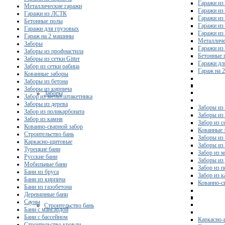
Гаражи из
Металлические гаражи
Гаражи из
Гаражи из ЛСТК
Гаражи из
Бетонные полы
Гаражи из
Гаражи для грузовых
Гаражи из
Гараж на 2 машины
Металличе
Заборы
Гаражи и
Заборы из профнастила
Бетонные 
Заборы из сетки Gitter
Гаражи дл
Забор из сетки рабица
Гараж на 
Кованные заборы
Заборы из бетона
Заборы из кирпича
Заборы
Забор из метал.штакетника
Заборы из дерева
Заборы из
Забор из поликарбоната
Заборы из 
Забор из камня
Забор из с
Кованно-сварной забор
Кованные 
Строительство бань
Заборы из
Каркасно-щитовые
Заборы из
Турецкие бани
Забор из 
Русские бани
Заборы из
Мобильные бани
Забор из 
Бани из бруса
Забор из 
Бани из кирпича
Кованно-с
Бани из газобетона
Деревянные бани
Сауны
Строительство бань
Бани с мансардой
Бани с бассейном
Каркасно-
Строительство кровли