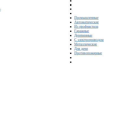
е
Промышленные
Автоматические
Из профнастила
Гаражные
Деревянные
С электроприводом
Металлические
Для дачи
Противопожарные