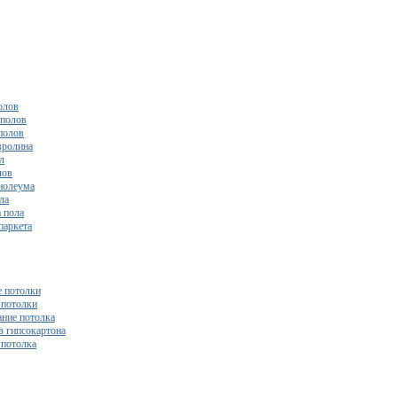
олов
полов
полов
вролина
л
лов
нолеума
ла
 пола
паркета
 потолки
потолки
ние потолка
з гипсокартона
 потолка