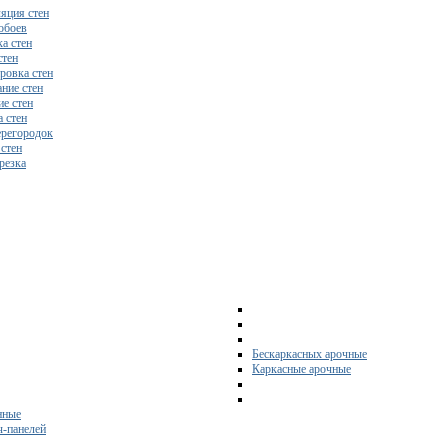
яция стен
обоев
а стен
стен
ровка стен
ние стен
е стен
 стен
регородок
 стен
резка
Бескаркасных арочные
Каркасные арочные
нные
ч-панелей