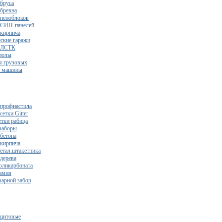
 бруса
 бревна
 пеноблоков
 СИП-панелей
 кирпича
ские гаражи
з ЛСТК
полы
я грузовых
2 машины
 профнастила
сетки Gitter
етки рабица
заборы
 бетона
 кирпича
метал.штакетника
 дерева
поликарбоната
камня
варной забор
щитовые