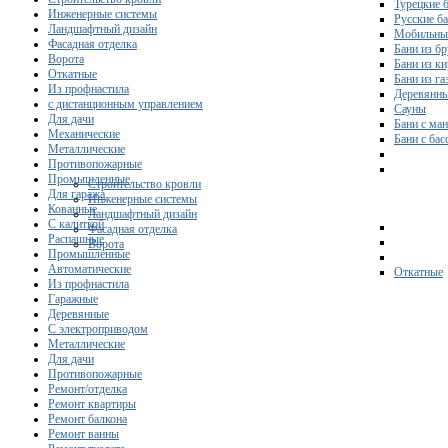
Турецкие 
Инженерные системы
Русские б
Ландшафтный дизайн
Мобильны
Фасадная отделка
Бани из бр
Ворота
Бани из к
Откатные
Бани из га
Из профнастила
Деревянны
с дистанционным управлением
Сауны
Для дачи
Бани с ма
Механические
Бани с ба
Металлические
Противопожарные
Промышленные
Строительство кровли
Для гаража
Инженерные системы
Кованные
Ландшафтный дизайн
С калиткой
Фасадная отделка
Распашные
Ворота
Промышленные
Автоматические
Откатные
Из профнастила
Гаражные
Деревянные
С электроприводом
Металлические
Для дачи
Противопожарные
Ремонт/отделка
Ремонт квартиры
Ремонт балкона
Ремонт ванны