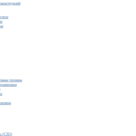
оконструкций
стила
ые
ые
нные теплицы
ехранилища
и
ки
нилища
бесплатный расчет сметы исходя из вашего бюджета!
с (СТО)