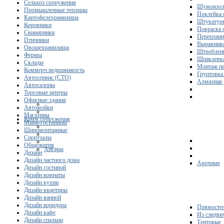
Сельхоз сооружения
Шумоизол
Промышленные теплицы
Поклейка 
Картофелехранилища
Штукатурк
Коровники
Покраска 
Свинарники
Переплани
Птичники
Выравнива
Овощехранилища
Штроблени
Фермы
Шпаклевка
Склады
Монтаж пе
Коммерч.недвижимость
Грунтовка
Автосервис (СТО)
Алмазная 
Автосалоны
Торговые центры
Офисные здания
Автомойки
Магазины
Комм.сооружения
Мини-гостиницы
Шиномонтажные
Спортзалы
Общежития
Ангары
Дизайн
Дизайн частного дома
Арочные
Дизайн гостиной
Дизайн комнаты
Дизайн кухни
Дизайн квартиры
Дизайн ванной
Дизайн коридора
Прямосте
Дизайн кафе
Из сэндви
Дизайн спальни
Тентовые